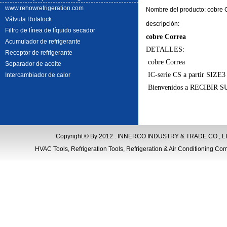
www.rehowrefrigeration.com
Nombre del producto: cobre 
Válvula Rotalock
descripción
:
Filtro de línea de líquido secador
cobre Correa
Acumulador de refrigerante
DETALLES:
Receptor de refrigerante
cobre Correa
Separador de aceite
IC-serie CS a partir SIZE3 
Intercambiador de calor
Bienvenidos a RECIBIR 
Copyright © By 2012 . INNERCO INDUSTRY & TRADE CO., LIM
HVAC Tools, Refrigeration Tools, Refrigeration & Air Conditioning Com