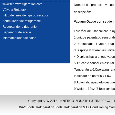
www.rehowrefrigeration.com
Nombre del producto: Vacu
Válvula Rotalock
descripción
:
Filtro de línea de líquido secador
Acumulador de refrigerante
Vacuum Gauge con set de 
Receptor de refrigerante
Este fácil de usar calibre le
Separador de aceite
1.unique patentado sensor d
Intercambiador de calor
2.Replaceable, lavable, plug-
3.Displays 8 diferentes unida
4.Displays hasta el equivale
5,12 'cable sensor en espiral 
Temperatura 6.Operating ran
Indicador de batería 7.Low
8.Automatic apagado despué
9.Weight: 12oz (340g) con ba
Copyright © By 2012 . INNERCO INDUSTRY & TRADE CO., LIM
HVAC Tools, Refrigeration Tools, Refrigeration & Air Conditioning Com