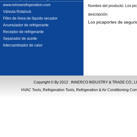
www.rehowrefrigeration.com
Nombre del producto: Los pica
Válvula Rotalock
descripción
:
Filtro de línea de líquido secador
Los picaportes de seguri
Acumulador de refrigerante
Receptor de refrigerante
Separador de aceite
Intercambiador de calor
Copyright © By 2012 . INNERCO INDUSTRY & TRADE CO., LIM
HVAC Tools, Refrigeration Tools, Refrigeration & Air Conditioning Com